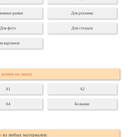
ламные рамки
Для рекламы
Для фото
Для стендов
ля картинок
е
рамки на заказ
:
А1
А2
А4
Большие
и
из любых материалов: