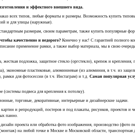
изготовления и эффектного внешнего вида.
заказ всех типов, любые форматы и размеры. Возможность купить типов
ий и для улицы (наружные).
тандартным размерам, своим параметрам, также купить популярные формат
 чтобы качественно и недорого?
Конечно у нас! С гарантией полного ко
 описание применение рамки, а также выбор материала, мы в свою очер
а, жесткая подложка, защитное стекло (оргстекло), крепеж и крепления, п
ла), экономные пластиковые, алюминиевые (из алюминия, в т.ч. из заще
), рамки для фотосессии (в т.ч. Инстаграм) и т.д.
Самая популярная усл
ое (системы подвеса для крепления к потолку).
нные, торговые, декоративные, интерьерные и дизайнерские задачи.
картин и репродукций, постеров и под плакаты, рисунков, проектов и ч
ных панно.
 дизайн проекта или обработка фото изображения, производство (фото печ
(монтаж) на любой точке в Москве и Московской области, транспортная д