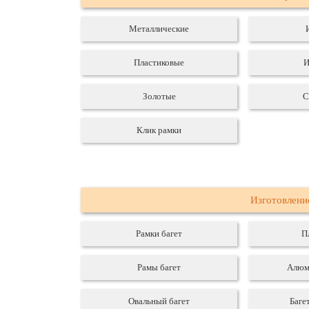
Металлические
Пластиковые
И
Золотые
С
Клик рамки
Изготовлени
Рамки багет
П
Рамы багет
Алюм
Овальный багет
Баге