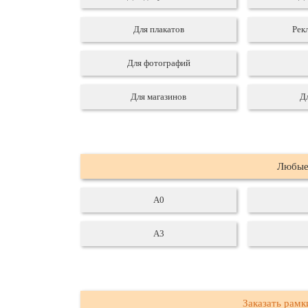
Для плакатов
Рек
Для фотографий
Для магазинов
Д
Любы
А0
А3
Заказать рамк