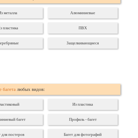
Из металла
Алюминиевые
з пластика
ПВХ
еребряные
Защелкивающиеся
е багета
любых видов:
ластиковый
Из пластика
иниевый багет
Профиль - багет
т для постеров
Багет для фотографий