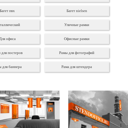
Багет пвх
Багет nielsen
таллический
Уличные рамки
Для офиса
Офисные рамки
 для постеров
Рамы для фотографий
ы для баннера
Рама для штендера