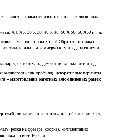
ые варианты и заказать изготовление эксклюзивных
ы: А4, А3, 30 Х 30, 40 Х 40, 50 Х 50, 60 Х60 и т.д.
нтроля качества и низких цен! Обратитесь к нам с
едь ответим детальным коммерческим предложением и
аспарту, фото печать, декоративные надписи и т.д.
лкивающегося клик профиля), декоративные варианты
уга – Изготовление багетных алюминиевых рамок
ертежей, дипломов и сертификатов, обрамление карт,
ать, резка на фрезере, сборка), комплектация
оставка по всей России.