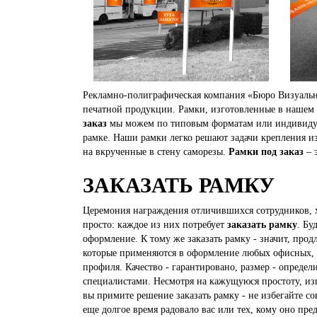
Рекламно-полиграфическая компания «Бюро Визуальн
печатной продукции. Рамки, изготовленные в нашем 
заказ
мы можем по типовым форматам или индивидуал
рамке. Наши рамки легко решают задачи крепления и
на вкрученные в стену саморезы.
Рамки под заказ
– 
ЗАКАЗАТЬ РАМКУ
Церемония награждения отличившихся сотрудников, х
просто: каждое из них потребует
заказать рамку
. Бу
оформление. К тому же заказать рамку - значит, пр
которые применяются в оформление любых офисных,
профиля. Качество - гарантировано, размер - определ
специалистами. Несмотря на кажущуюся простоту, из
вы примите решение заказать рамку - не избегайте с
еще долгое время радовало вас или тех, кому оно пре