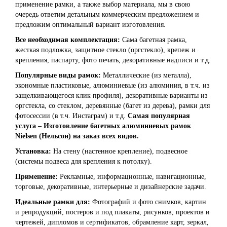
применение рамки, а также выбор материала, мы в свою
очередь ответим детальным коммерческим предложением и
предложим оптимальный вариант изготовления.
Все необходимая комплектация:
Сама багетная рамка,
жесткая подложка, защитное стекло (оргстекло), крепеж и
крепления, паспарту, фото печать, декоративные надписи и т.д.
Популярные виды рамок:
Металлические (из металла),
экономные пластиковые, алюминиевые (из алюминия, в т.ч. из
защелкивающегося клик профиля), декоративные варианты из
оргстекла, со стеклом, деревянные (багет из дерева), рамки для
фотосессии (в т.ч. Инстаграм) и т.д.
Самая популярная
услуга – Изготовление багетных алюминиевых рамок
Nielsen (Нельсон) на заказ всех видов.
Установка:
На стену (настенное крепление), подвесное
(системы подвеса для крепления к потолку).
Применение:
Рекламные, информационные, навигационные,
торговые, декоративные, интерьерные и дизайнерские задачи.
Идеальные рамки для:
Фотографий и фото снимков, картин
и репродукций, постеров и под плакаты, рисунков, проектов и
чертежей, дипломов и сертификатов, обрамление карт, зеркал,