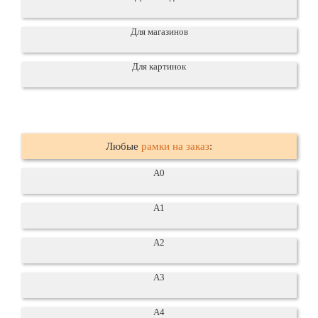
Для магазинов
Для картинок
Любые
рамки на заказ
:
А0
А1
А2
А3
А4