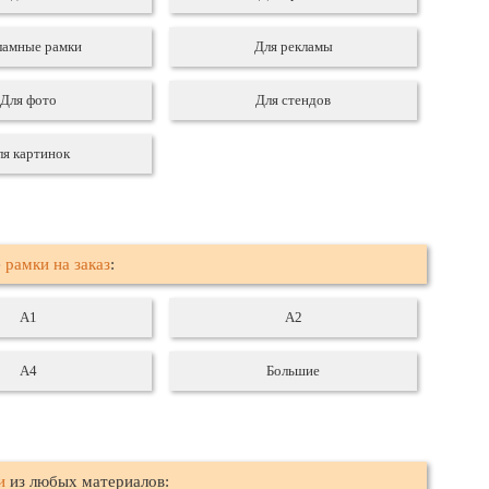
ламные рамки
Для рекламы
Для фото
Для стендов
ля картинок
е
рамки на заказ
:
А1
А2
А4
Большие
и
из любых материалов: