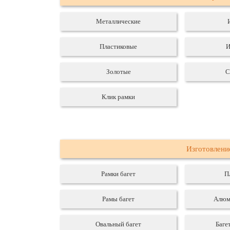
Металлические
Пластиковые
И
Золотые
С
Клик рамки
Изготовлени
Рамки багет
П
Рамы багет
Алюм
Овальный багет
Баге