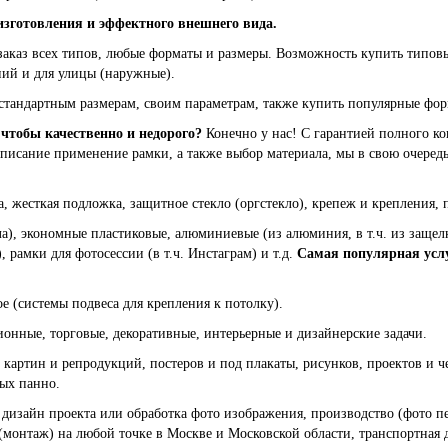
изготовления и эффектного внешнего вида.
заказ всех типов, любые форматы и размеры. Возможность купить типов
ий и для улицы (наружные).
тандартным размерам, своим параметрам, также купить популярные формат
 чтобы качественно и недорого?
Конечно у нас! С гарантией полного ко
 описание применение рамки, а также выбор материала, мы в свою очер
а, жесткая подложка, защитное стекло (оргстекло), крепеж и крепления, п
ла), экономные пластиковые, алюминиевые (из алюминия, в т.ч. из заще
), рамки для фотосессии (в т.ч. Инстаграм) и т.д.
Самая популярная усл
ое (системы подвеса для крепления к потолку).
нные, торговые, декоративные, интерьерные и дизайнерские задачи.
картин и репродукций, постеров и под плакаты, рисунков, проектов и ч
ных панно.
 дизайн проекта или обработка фото изображения, производство (фото печ
(монтаж) на любой точке в Москве и Московской области, транспортная д