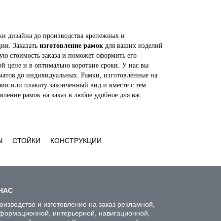
ки дизайна до производства крепежных и
ии. Заказать
изготовление рамок
для ваших изделий
ную стоимость заказа и поможет оформить его
й цене и в оптимально короткие сроки. У нас вы
рматов до индивидуальных. Рамки, изготовленные на
ии или плакату законченный вид и вместе с тем
ление рамок на заказ в любое удобное для вас
Ы
СТОЙКИ
КОНСТРУКЦИИ
НАС
оизводство и изготовление на заказ рекламной,
формационной, интерьерной, навигационной,