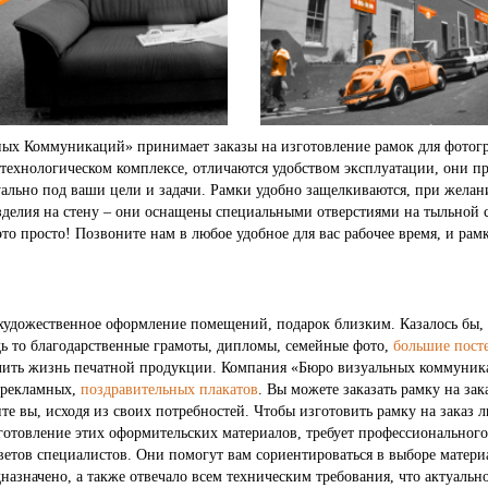
ых Коммуникаций» принимает заказы на изготовление рамок для фотогра
технологическом комплексе, отличаются удобством эксплуатации, они п
ьно под ваши цели и задачи. Рамки удобно защелкиваются, при желани
зделия на стену – они оснащены специальными отверстиями на тыльной с
это просто! Позвоните нам в любое удобное для вас рабочее время, и рам
удожественное оформление помещений, подарок близким. Казалось бы, 
дь то благодарственные грамоты, дипломы, семейные фото,
большие пост
одлить жизнь печатной продукции. Компания «Бюро визуальных коммуник
 рекламных,
поздравительных плакатов
. Вы можете заказать рамку на за
ите вы, исходя из своих потребностей. Чтобы изготовить рамку на заказ
готовление этих оформительских материалов, требует профессионального
оветов специалистов. Они помогут вам сориентироваться в выборе матер
дназначено, а также отвечало всем техническим требования, что актуальн