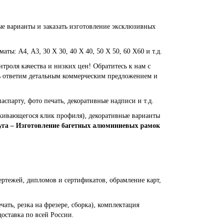
ые варианты и заказать изготовление эксклюзивных
ы: А4, А3, 30 Х 30, 40 Х 40, 50 Х 50, 60 Х60 и т.д.
нтроля качества и низких цен! Обратитесь к нам с
едь ответим детальным коммерческим предложением и
аспарту, фото печать, декоративные надписи и т.д.
лкивающегося клик профиля), декоративные варианты
уга – Изготовление багетных алюминиевых рамок
ертежей, дипломов и сертификатов, обрамление карт,
ать, резка на фрезере, сборка), комплектация
оставка по всей России.