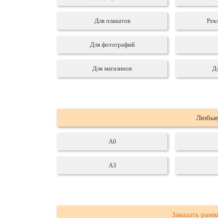
Для плакатов
Рек
Для фотографий
Для магазинов
Д
Любы
А0
А3
Заказать рамк