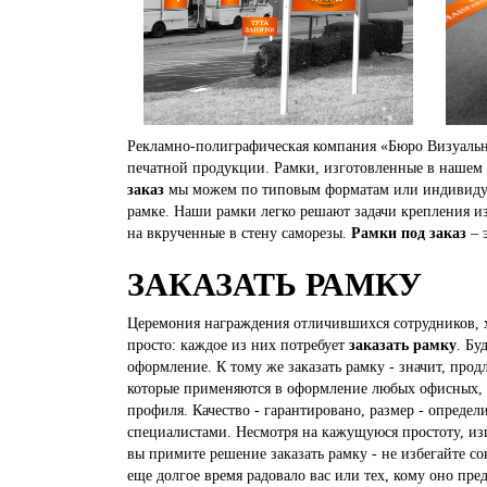
Рекламно-полиграфическая компания «Бюро Визуальн
печатной продукции. Рамки, изготовленные в нашем 
заказ
мы можем по типовым форматам или индивидуал
рамке. Наши рамки легко решают задачи крепления и
на вкрученные в стену саморезы.
Рамки под заказ
– 
ЗАКАЗАТЬ РАМКУ
Церемония награждения отличившихся сотрудников, х
просто: каждое из них потребует
заказать рамку
. Бу
оформление. К тому же заказать рамку - значит, пр
которые применяются в оформление любых офисных,
профиля. Качество - гарантировано, размер - определ
специалистами. Несмотря на кажущуюся простоту, из
вы примите решение заказать рамку - не избегайте с
еще долгое время радовало вас или тех, кому оно пре