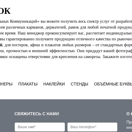
ОК
ных Коммуникаций» вы можете получить весь спектр услуг от разработ
ем различных карманов, держателей, рамок для любой печатной продукц
чее время. Наш менеджер проконсультирует вас, рассчитает индивидуаль
вы гарантированно получаете продукцию отличного качества по рыночно
ий
, для постеров, афиш и плакатов любых размеров – от стандартных фо
ии, прочностью и внешней эффектностью. Они придадут вашей фотограф
амки оснащены отверстиями для крепления на саморезы. Закажите изготов
ННЕРЫ
ПЛАКАТЫ
НАКЛЕЙКИ
СТЕНДЫ
ОБЪЁМНЫЕ БУКВ
СВЯЖИТЕСЬ С НАМИ
О 
Пр
ин