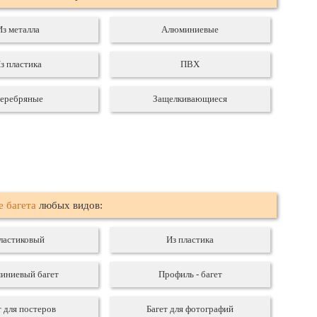
Из металла
Алюминиевые
з пластика
ПВХ
еребряные
Защелкивающиеся
е багета
любых видов:
ластиковый
Из пластика
иниевый багет
Профиль - багет
т для постеров
Багет для фотографий