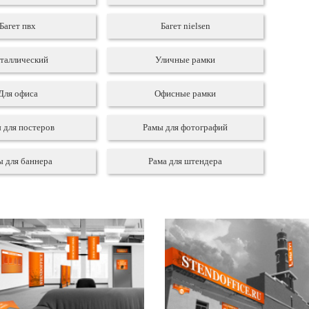
Багет пвх
Багет nielsen
таллический
Уличные рамки
Для офиса
Офисные рамки
 для постеров
Рамы для фотографий
ы для баннера
Рама для штендера