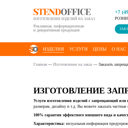
+7 (4
РОЗНИ
ИЗГОТОВЛЕНИЕ ИЗДЕЛИЙ НА ЗАКАЗ
Рекламная, информационная
ЗАКА
и декоративная продукция
ИЗДЕЛИЯ
УСЛУГИ
ЦЕНЫ
О НАС
КОНТАКТЫ
Главная
—
Изготовление на заказ
—
Заказать запрещ
ИЗГОТОВЛЕНИЕ ЗА
Услуги изготовления изделий с запрещающий или
размерам, дизайну и т.д. Вы можете заказать частны
100% гарантия эффектного внешнего вида и качест
Характеристика:
визуальная информация предупрежд