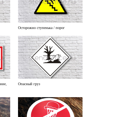
Осторожно ступенька / порог
ение,
Опасный груз