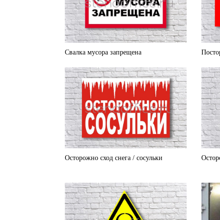
Свалка мусора запрещена
Посто
Осторожно сход снега / сосульки
Остор