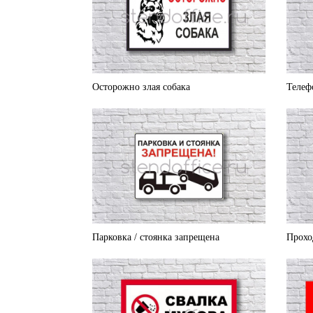
Осторожно злая собака
Телеф
Парковка / стоянка запрещена
Прохо