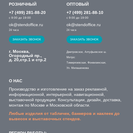
РОЗНИЧНЫЙ
ОПТОВЫЙ
+7 (499) 281-88-20
+7 (499) 281-88-10
с 9:00 до 19:00
с 9:00 до 19:00
ok@stendoffice.ru
ok@stendoffice.ru
24 часа
24 часа
ЗАКАЗАТЬ ЗВОНОК
ЗАКАЗАТЬ ЗВОНОК
г. Москва,
Дмитровское, Алтуфьевское ш.
Огородный пр.,
Метро:
д. 20,стр.1 и стр.2
Тимирязевская, Фонвизинская,
Ул. Милашенкова
О НАС
Производство и изготовление на заказ рекламной,
информационной, интерьерной, навигационной,
выставочной продукции. Консультации, дизайн, доставка,
монтаж по Москве и Московской области.
Любые изделия от табличек, баннеров и наклеек до
вывесок и выставочных стендов.
РЕГИОН РАБОТЫ: