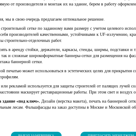
ямую от производителя и монтаж их на здание, берем в работу оформле
я, мы в свою очередь предлагаем оптимальное решение.
троительной сетке по заданному вами размеру с учетом целевого испол
себя производителей качественными, устойчивыми к UF-излучению, кра
ны строительно-отделочных работ.
ять в аренду стойки, держатели, каркасы, стенды, ширмы, подставки и 
l, так и сложные широкоформатные баннеры-сетки для размещения на фас
нтажа баннерной сетки.
ой печатью может использоваться в эстетических целях для прикрытия 
 профилям.
 или рекламой используется для защиты строителей от палящих лучей сол
расстоянии маскирует реставрационные работы. При этом свет и воздух о
 здание «под ключ».
Дизайн (верстка макета), печать на баннерной сет
льным лесам. Фальшфасады на заказ доступны в Москве и Московской об