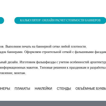
КАЛЬКУЛЯТОР: ОНЛАЙН РАСЧЕТ СТОИМОСТИ БАННЕРОВ
лов. Выполним печать на баннерной сетке любой плотности.
адок баннерами. Оформляем строительной сеткой с фальшивыми фасадам
ьный дизайн. Изготовим фальшфасады с учетом особенностей архитектур
 информационных макетов. Типовые решения к праздникам и разработк
отовление, монтаж.
ННЕРЫ
ПЛАКАТЫ
НАКЛЕЙКИ
СТЕНДЫ
ОБЪЁМНЫЕ БУКВ