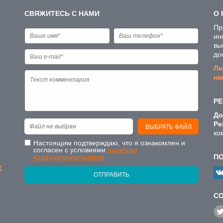
СВЯЖИТЕСЬ С НАМИ
О 
Пр
ин
вы
до
Лю
на
РЕ
До
Ре
Файл не выбран
ВЫБРАТЬ ФАЙЛ
ко
Настоящим подтверждаю, что я ознакомлен и
согласен с условиями
политики
конфиденциальности
П
Х
ОТПРАВИТЬ
C