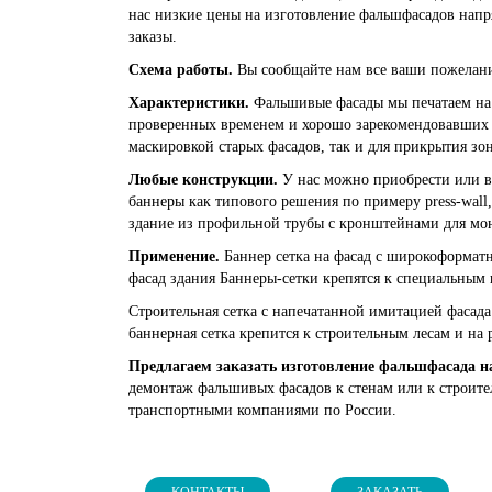
нас низкие цены на изготовление фальшфасадов напр
заказы.
Схема работы.
Вы сообщайте нам все ваши пожелани
Характеристики.
Фальшивые фасады мы печатаем на с
проверенных временем и хорошо зарекомендовавших 
маскировкой старых фасадов, так и для прикрытия зо
Любые конструкции.
У нас можно приобрести или вз
баннеры как типового решения по примеру press-wal
здание из профильной трубы с кронштейнами для мо
Применение.
Баннер сетка на фасад с широкоформатн
фасад здания Баннеры-сетки крепятся к специальным
Строительная сетка с напечатанной имитацией фасада
баннерная сетка крепится к строительным лесам и на 
Предлагаем заказать изготовление фальшфасада на
демонтаж фальшивых фасадов к стенам или к строите
транспортными компаниями по России.