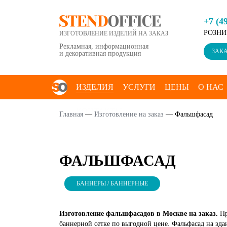
+7 (4
РОЗНИ
ИЗГОТОВЛЕНИЕ ИЗДЕЛИЙ НА ЗАКАЗ
Рекламная, информационная
ЗАКА
и декоративная продукция
ИЗДЕЛИЯ
УСЛУГИ
ЦЕНЫ
О НАС
КОНТАКТЫ
Главная
—
Изготовление на заказ
—
Фальшфасад
ФАЛЬШФАСАД
БАННЕРЫ / БАННЕРНЫЕ
Изготовление фальшфасадов в Москве на заказ.
Пр
баннерной сетке по выгодной цене. Фальфасад на зд