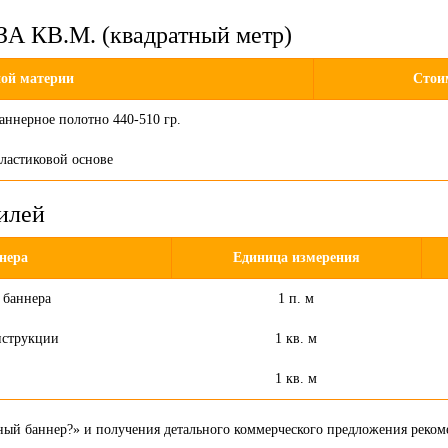
КВ.М. (квадратный метр)
ой материи
Стои
аннерное полотно 440-510 гр.
ластиковой основе
илей
нера
Единица измерения
 баннера
1 п. м
нструкции
1 кв. м
1 кв. м
амный баннер?» и получения детального коммерческого предложения реко