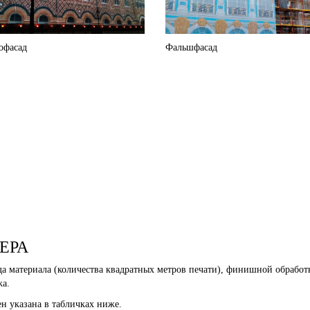
офасад
Фальшфасад
ЕРА
да материала (количества квадратных метров печати), финишной обработ
жа.
н указана в табличках ниже.