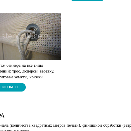
аж баннера на все типы
лений: трос, люверсы, веревку,
тиковые хомуты, крючки.
ПОДРОБНЕЕ
РА
риала (количества квадратных метров печати), финишной обработки (зат