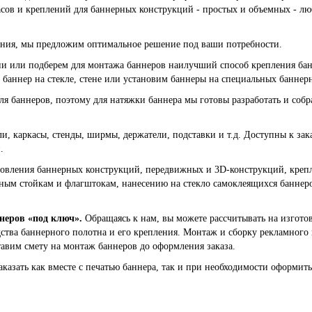
асов и креплений для баннерных конструкций - простых и объемных - лю
ия, мы предложим оптимальное решение под ваши потребности.
и или подберем для монтажа баннеров наилучший способ крепления бан
баннер на стекле, стене или установим баннеры на специальных баннерн
 для баннеров, поэтому для натяжки баннера мы готовы разработать и со
и, каркасы, стенды, ширмы, держатели, подставки и т.д. Доступны к за
.
овления баннерных конструкций, передвижных и 3D-конструкций, крепле
ерным стойкам и флагштокам, нанесению на стекло самоклеящихся баннеро
неров «под ключ».
Обращаясь к нам, вы можете рассчитывать на изготов
дства баннерного полотна и его крепления. Монтаж и сборку рекламного
авим смету на монтаж баннеров до оформления заказа.
аказать как вместе с печатью баннера, так и при необходимости оформи