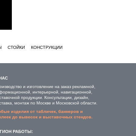
Ы
СТОЙКИ
КОНСТРУКЦИИ
НАС
оизводство и изготовление на заказ рекламной,
формационной, интерьерной, навигационной,
ставочной продукции. Консультации, дизайн,
ставка, монтаж по Москве и Московской области.
бые изделия от табличек, баннеров и
клеек до вывесок и выставочных стендов.
ГИОН РАБОТЫ: