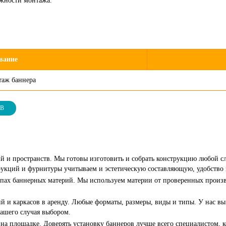
ожности монтажа.
вание
таж баннера
ОВ
й и пространств. Мы готовы изготовить и собрать конструкцию любой с
струкций и фурнитуры учитываем и эстетическую составляющую, удобство
 типах баннерных материй. Мы используем материи от проверенных произв
 и каркасов в аренду. Любые форматы, размеры, виды и типы. У нас в
вашего случая выбором.
а площадке. Доверять установку баннеров лучше всего специалистом, к