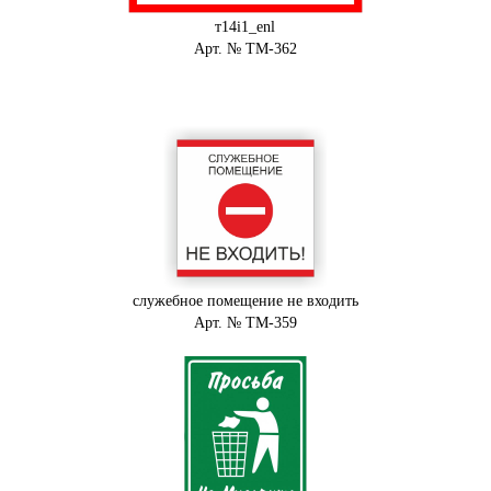
т14i1_enl
Арт. № ТМ-362
служебное помещение не входить
Арт. № ТМ-359