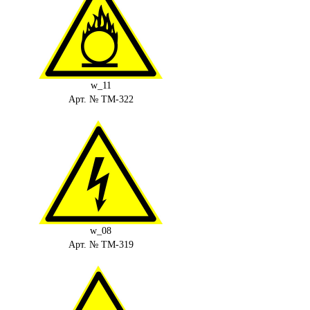
w_11
Арт. № ТМ-322
w_08
Арт. № ТМ-319