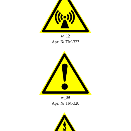
w_12
Арт. № ТМ-323
w_09
Арт. № ТМ-320