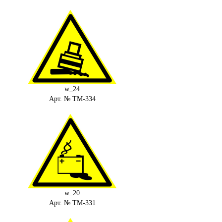
w_24
Арт. № ТМ-334
w_20
Арт. № ТМ-331