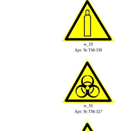
w_19
Арт. № ТМ-330
w_16
Арт. № ТМ-327