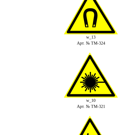
w_13
Арт. № ТМ-324
w_10
Арт. № ТМ-321