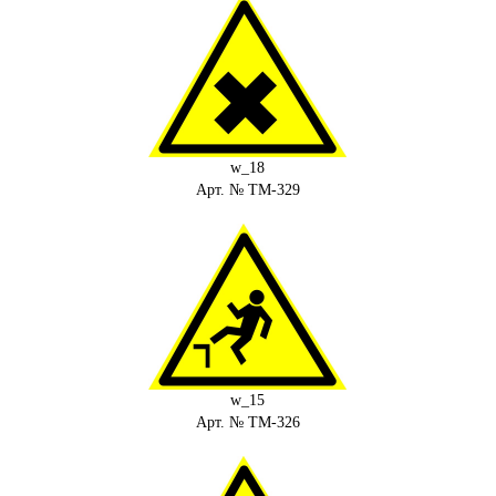
w_18
Арт. № ТМ-329
w_15
Арт. № ТМ-326