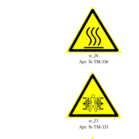
w_26
Арт. № ТМ-336
w_23
Арт. № ТМ-333