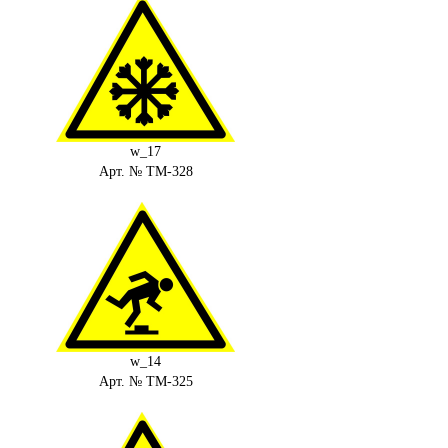
w_17
Арт. № ТМ-328
w_14
Арт. № ТМ-325