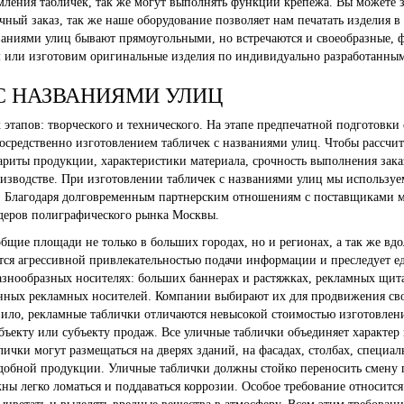
ения табличек, так же могут выполнять функции крепежа. Вы можете з
ный заказ, так же наше оборудование позволяет нам печатать изделия 
аниями улиц бывают прямоугольными, но встречаются и своеобразные, 
м или изготовим оригинальные изделия по индивидуально разработанны
С НАЗВАНИЯМИ УЛИЦ
тапов: творческого и технического. На этапе предпечатной подготовки с
осредственно изготовлением табличек с названиями улиц. Чтобы рассчита
бариты продукции, характеристики материала, срочность выполнения зак
изводстве. При изготовлении табличек с названиями улиц мы используе
Благодаря долговременным партнерским отношениям с поставщиками ма
идеров полиграфического рынка Москвы.
щие площади не только в больших городах, но и регионах, а так же вд
ается агрессивной привлекательностью подачи информации и преследует е
азнообразных носителях: больших баннерах и растяжках, рекламных щита
нных рекламных носителей. Компании выбирают их для продвижения сво
вило, рекламные таблички отличаются невысокой стоимостью изготовлени
екту или субъекту продаж. Все уличные таблички объединяет характер 
чки могут размещаться на дверях зданий, на фасадах, столбах, специал
добной продукции. Уличные таблички должны стойко переносить смену п
ны легко ломаться и поддаваться коррозии. Особое требование относитс