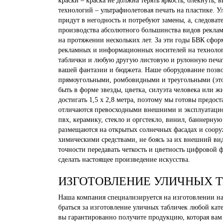
краски – краска не должна терять яркость, блекнуть,
технологий – ультрафиолетовая печать на пластике. 
придут в негодность и потребуют замены, а, следова
производства абсолютного большинства видов реклам
на протяжении нескольких лет. За эти годы БВК сфо
рекламных и информационных носителей на технолог
таблички и любую другую листовую и рулонную печат
вашей фантазии и бюджета. Наше оборудование позв
прямоугольными, ромбовидными и треугольными (это с
быть в форме звезды, цветка, силуэта человека или
достигать 1,5 x 2,8 метра, поэтому мы готовы предо
отличаются превосходными внешними и эксплуатацио
пвх, керамику, стекло и оргстекло, винил, баннерную
размещаются на открытых солнечных фасадах и соору
химическими средствами, не боясь за их внешний вид
точности передавать четкость и цветность цифровой
сделать настоящее произведение искусства.
ИЗГОТОВЛЕНИЕ УЛИЧНЫХ 
Наша компания специализируется на изготовлении н
браться за изготовление уличных табличек любой кате
вы гарантированно получите продукцию, которая вам 