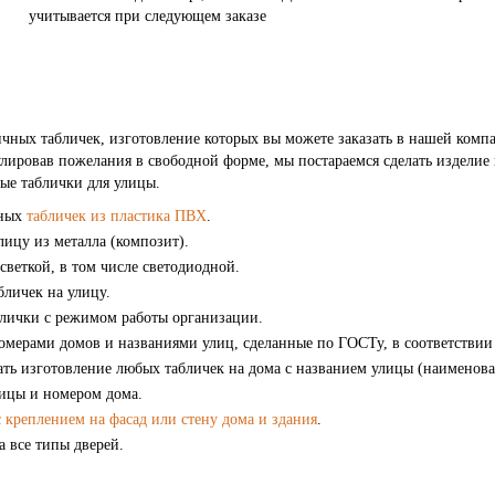
учитывается при следующем заказе
ных табличек, изготовление которых вы можете заказать в нашей компан
мулировав пожелания в свободной форме, мы постараемся сделать издел
ые таблички для улицы.
чных
табличек из пластика ПВХ
.
лицу из металла (композит).
светкой, в том числе светодиодной.
личек на улицу.
ички с режимом работы организации.
омерами домов и названиями улиц, сделанные по ГОСТу, в соответствии
ать изготовление любых табличек на дома с названием улицы (наименова
лицы и номером дома.
с креплением на фасад или стену дома и здания
.
 все типы дверей.