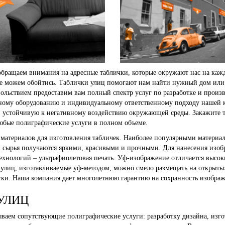
 обращаем внимания на адресные таблички, которые окружают нас на каж
не можем обойтись. Таблички улиц помогают нам найти нужный дом или
вольствием предоставим вам полный спектр услуг по разработке и прои
чному оборудованию и индивидуальному ответственному подходу нашей к
 устойчивую к негативному воздействию окружающей среды. Закажите та
юбые полиграфические услуги в полном объеме.
атериалов для изготовления табличек. Наиболее популярными материала
в сырья получаются яркими, красивыми и прочными. Для нанесения изобр
хнологий – ультрафиолетовая печать. Уф-изображение отличается высоки
 улиц, изготавливаемые уф-методом, можно смело размещать на открыты
отки. Наша компания дает многолетнюю гарантию на сохранность изображ
УЛИЦ
ываем сопутствующие полиграфические услуги: разработку дизайна, изго