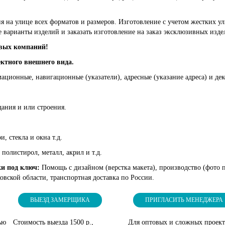
 на улице всех форматов и размеров. Изготовление с учетом жестких ул
е варианты изделий и заказать изготовление на заказ эксклюзивных изде
овых компаний!
ктного внешнего вида.
ционные, навигационные (указатели), адресные (указание адреса) и дек
ания и или строения.
и, стекла и окна т.д.
 полистирол, металл, акрил и т.д.
ки под ключ:
Помощь с дизайном (верстка макета), производство (фото п
вской области, транспортная доставка по России.
ВЫЕЗД ЗАМЕРЩИКА
ПРИГЛАСИТЬ МЕНЕДЖЕРА
ью
Стоимость выезда 1500 р.,
Для оптовых и сложных проек