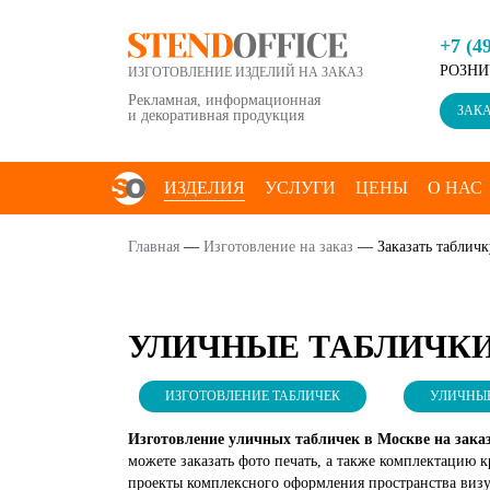
+7 (4
РОЗНИ
ИЗГОТОВЛЕНИЕ ИЗДЕЛИЙ НА ЗАКАЗ
Рекламная, информационная
ЗАКА
и декоративная продукция
ИЗДЕЛИЯ
УСЛУГИ
ЦЕНЫ
О НАС
КОНТАКТЫ
Главная
—
Изготовление на заказ
—
Заказать табличк
УЛИЧНЫЕ ТАБЛИЧК
ИЗГОТОВЛЕНИЕ ТАБЛИЧЕК
УЛИЧНЫЕ
Изготовление уличных табличек в Москве на зака
можете заказать фото печать, а также комплектацию 
проекты комплексного оформления пространства визу