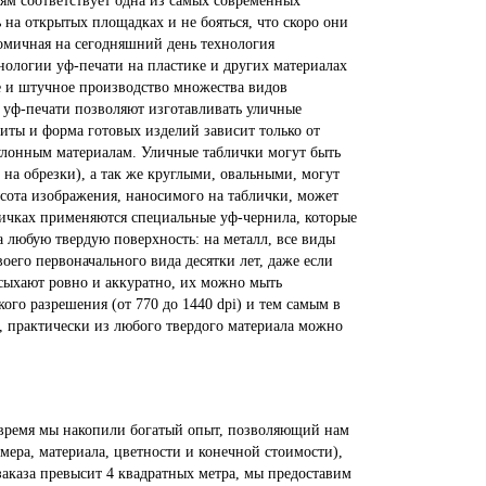
ниям соответствует одна из самых современных
 на открытых площадках и не бояться, что скоро они
номичная на сегодняшний день технология
ологии уф-печати на пластике и других материалах
е и штучное производство множества видов
уф-печати позволяют изготавливать уличные
ты и форма готовых изделий зависит только от
улонным материалам. Уличные таблички могут быть
на обрезки), а так же круглыми, овальными, могут
сота изображения, наносимого на таблички, может
бличках применяются специальные уф-чернила, которые
любую твердую поверхность: на металл, все виды
оего первоначального вида десятки лет, даже если
сыхают ровно и аккуратно, их можно мыть
го разрешения (от 770 до 1440 dpi) и тем самым в
, практически из любого твердого материала можно
 время мы накопили богатый опыт, позволяющий нам
мера, материала, цветности и конечной стоимости),
заказа превысит 4 квадратных метра, мы предоставим