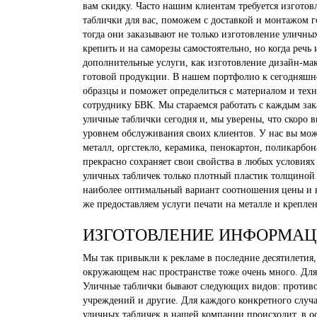
вам скидку. Часто нашим клиентам требуется изгото
таблички для вас, поможем с доставкой и монтажом 
тогда они заказывают не только изготовление уличны
крепить и на саморезы самостоятельно, но когда реч
дополнительные услуги, как изготовление дизайн-мак
готовой продукции. В нашем портфолио к сегодняшн
образцы и поможет определиться с материалом и техн
сотруднику БВК. Мы стараемся работать с каждым за
уличные таблички сегодня и, мы уверены, что скоро 
уровнем обслуживания своих клиентов. У нас вы може
металл, оргстекло, керамика, пенокартон, поликарбо
прекрасно сохраняет свои свойства в любых условия
уличных табличек только плотный пластик толщиной 
наиболее оптимальный вариант соотношения цены и к
же предоставляем услуги печати на металле и крепле
ИЗГОТОВЛЕНИЕ ИНФОРМАЦ
Мы так привыкли к рекламе в последние десятилетия
окружающем нас пространстве тоже очень много. Для
Уличные таблички бывают следующих видов: противо
учреждений и другие. Для каждого конкретного слу
уличных табличек в нашей компании происходит, в ос