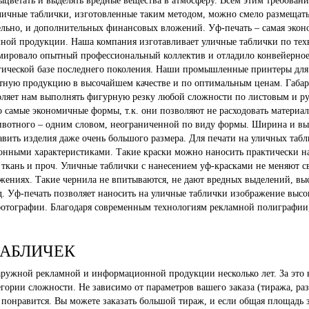
 выцветать и выделять вредные вещества в атмосферу. Всем этим требова
Уличные таблички, изготовленные таким методом, можно смело размещать
тельно, и дополнительных финансовых вложений. Уф-печать – самая эко
ной продукции. Наша компания изготавливает уличные таблички по техн
рмировало опытный профессиональный коллектив и отладило конвейерно
ической базе последнего поколения. Наши промышленные принтеры для 
ную продукцию в высочайшем качестве и по оптимальным ценам. Габари
оляет нам выполнять фигурную резку любой сложности по листовым и р
амые экономичные формы, т.к. они позволяют не расходовать материал 
 животного – одним словом, неограниченной по виду формы. Ширина и вы
ставить изделия даже очень большого размера. Для печати на уличных та
нными характеристиками. Такие краски можно наносить практически на 
 ткань и проч. Уличные таблички с нанесением уф-красками не меняют св
жениях. Такие чернила не впитываются, не дают вредных выделений, вы
. Уф-печать позволяет наносить на уличные таблички изображение высоко
 фотографии. Благодаря современным технологиям рекламной полиграфии
ТАБЛИЧЕК
аружной рекламной и информационной продукции несколько лет. За это
гории сложности. Не зависимо от параметров вашего заказа (тиража, раз
понравится. Вы можете заказать большой тираж, и если общая площадь 