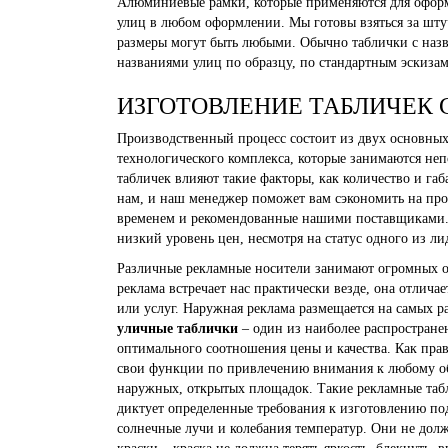
Алюминиевые рамки, которые применяются для оформл
улиц в любом оформлении. Мы готовы взяться за штуч
размеры могут быть любыми. Обычно таблички с назв
названиями улиц по образцу, по стандартным эскиза
ИЗГОТОВЛЕНИЕ ТАБЛИЧЕК 
Производственный процесс состоит из двух основных э
технологического комплекса, которые занимаются неп
табличек влияют такие факторы, как количество и га
нам, и наш менеджер поможет вам сэкономить на про
временем и рекомендованные нашими поставщиками. 
низкий уровень цен, несмотря на статус одного из л
Различные рекламные носители занимают огромных об
реклама встречает нас практически везде, она отлич
или услуг. Наружная реклама размещается на самых р
уличные таблички
– один из наиболее распростране
оптимального соотношения цены и качества. Как пра
свои функции по привлечению внимания к любому объ
наружных, открытых площадок. Такие рекламные табли
диктует определенные требования к изготовлению по
солнечные лучи и колебания температур. Они не долж