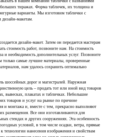
аказать в нашей компании таблички с названиями
в больших тиражах. Форма табличек, их толщина и
фигурные варианты. Мы изготовим таблички с
м дизайн-макетам.
оздается дизайн-макет. Затем он передается мастерам
ть стоимость работ, позвоните нам. На стоимость
аза и необходимость дополнительных услуг. Позвоните
м только самые лучшие материалы, проверенные
териалов, нам удалось сохранить оптимально
оль шоссейных дорог и магистралей. Наружная
динственную цель – продать тот или иной вид товаров
х, вывесках, плакатах и табличках. Небольшие
их товаров и услуг на рынке по причине
я и монтажа и, вместе с тем, прекрасно выполняют
их размещения. Все они изготавливаются для
ьных стендах и других сооружениях. Эта особенность
огодных условий, в том числе осадки, ветра, прямые
я к технологии нанесения изображения и свойствам