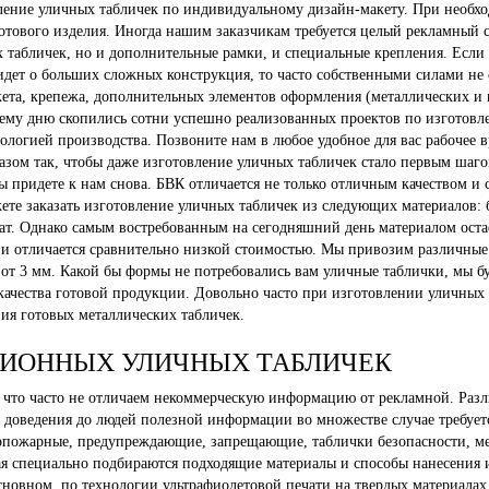
вление уличных табличек по индивидуальному дизайн-макету. При необ
готового изделия. Иногда нашим заказчикам требуется целый рекламный
х табличек, но и дополнительные рамки, и специальные крепления. Если 
ь идет о больших сложных конструкция, то часто собственными силами не
ета, крепежа, дополнительных элементов оформления (металлических и ц
ему дню скопились сотни успешно реализованных проектов по изготовл
ологией производства. Позвоните нам в любое удобное для вас рабочее в
казом так, чтобы даже изготовление уличных табличек стало первым шаг
вы придете к нам снова. БВК отличается не только отличным качеством и
те заказать изготовление уличных табличек из следующих материалов: бу
нат. Однако самым востребованным на сегодняшний день материалом оста
х и отличается сравнительно низкой стоимостью. Мы привозим различные
от 3 мм. Какой бы формы не потребовались вам уличные таблички, мы б
ачества готовой продукции. Довольно часто при изготовлении уличных
ния готовых металлических табличек.
ИОННЫХ УЛИЧНЫХ ТАБЛИЧЕК
, что часто не отличаем некоммерческую информацию от рекламной. Ра
 доведения до людей полезной информации во множестве случае требуе
пожарные, предупреждающие, запрещающие, таблички безопасности, мем
чая специально подбираются подходящие материалы и способы нанесени
новном, по технологии ультрафиолетовой печати на твердых материалах, 