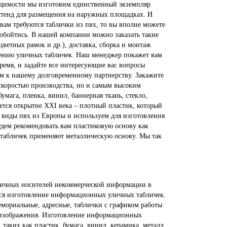
ходимости мы изготовим единственный экземпляр
 стенд для размещения на наружных площадках. И
вам требуются таблички из пвх, то вы вполне можете
 обойтись. В нашей компании можно заказать такие
ветных рамок и др.), доставка, сборка и монтаж
ению уличных табличек. Наш менеджер покажет вам
ремя, и задайте все интересующие вас вопросы
ом к нашему долговременному партнерству. Закажите
 скоростью производства, но и самым высоким
мага, пленка, винил, баннерная ткань, стекло,
ется открытие XXI века – плотный пластик, который
 виды пвх из Европы и используем для изготовления
удем рекомендовать вам пластиковую основу как
 табличек применяют металлическую основу. Мы так
зличных носителей некоммерческой информации в
тся изготовление информационных уличных табличек.
ориальные, адресные, таблички с графиком работы
я изображения. Изготовление информационных
таких как пластик, бумага, винил, керамика, металл,