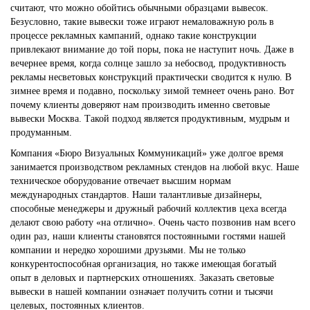
считают, что можно обойтись обычными образцами вывесок.
Безусловно, такие вывески тоже играют немаловажную роль в
процессе рекламных кампаний, однако такие конструкции
привлекают внимание до той поры, пока не наступит ночь. Даже в
вечернее время, когда солнце зашло за небосвод, продуктивность
рекламы несветовых конструкций практически сводится к нулю. В
зимнее время и подавно, поскольку зимой темнеет очень рано. Вот
почему клиенты доверяют нам производить именно световые
вывески Москва. Такой подход является продуктивным, мудрым и
продуманным.
Компания «Бюро Визуальных Коммуникаций» уже долгое время
занимается производством рекламных стендов на любой вкус. Наше
техническое оборудование отвечает высшим нормам
международных стандартов. Наши талантливые дизайнеры,
способные менеджеры и дружный рабочий коллектив цеха всегда
делают свою работу «на отлично». Очень часто позвонив нам всего
один раз, наши клиенты становятся постоянными гостями нашей
компании и нередко хорошими друзьями. Мы не только
конкурентоспособная организация, но также имеющая богатый
опыт в деловых и партнерских отношениях. Заказать световые
вывески в нашей компании означает получить сотни и тысячи
целевых, постоянных клиентов.