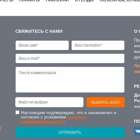
СВЯЖИТЕСЬ С НАМИ
О 
Пр
ин
вы
до
Лю
на
РЕ
До
Ре
Файл не выбран
ВЫБРАТЬ ФАЙЛ
ко
Настоящим подтверждаю, что я ознакомлен и
согласен с условиями
политики
конфиденциальности
П
Х
ОТПРАВИТЬ