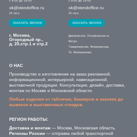
с 9:00 до 19:00
с 9:00 до 19:00
ok@stendoffice.ru
ok@stendoffice.ru
24 часа
24 часа
ЗАКАЗАТЬ ЗВОНОК
ЗАКАЗАТЬ ЗВОНОК
г. Москва,
Дмитровское, Алтуфьевское ш.
Огородный пр.,
Метро:
д. 20,стр.1 и стр.2
Тимирязевская, Фонвизинская,
Ул. Милашенкова
О НАС
Производство и изготовление на заказ рекламной,
информационной, интерьерной, навигационной,
выставочной продукции. Консультации, дизайн, доставка,
монтаж по Москве и Московской области.
Любые изделия от табличек, баннеров и наклеек до
вывесок и выставочных стендов.
РЕГИОН РАБОТЫ:
Доставка и монтаж
— Москва, Московская область.
Регионы России
— отправка любой транспортной