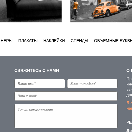
ННЕРЫ
ПЛАКАТЫ
НАКЛЕЙКИ
СТЕНДЫ
ОБЪЁМНЫЕ БУКВ
СВЯЖИТЕСЬ С НАМИ
О 
Пр
ин
вы
до
Лю
на
РЕ
До