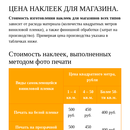
ЦЕНА НАКЛЕЕК ДЛЯ МАГАЗИНА.
Стоимость изготовления наклеек для магазинов всех типов
зависит от расхода материала (количества квадратных метров
виниловой пленки), а также финишной обработки (затрат на
производство). Примерная цена производства указана в
табличках ниже.
Стоимость наклеек, выполненных
методом фото печати
Цена квадратного метра,
рубли
Виды самоклеющейся
виниловой пленки
1 – 4
4 – 50
Более 50-
кв.м.
кв.м.
ти кв.м.
500
450
Печать на белой пленке
400 руб.
руб.
руб.
500
450
Печать на прозрачной
400 руб.