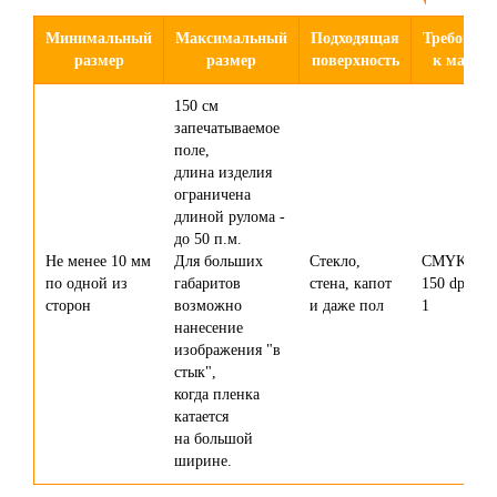
Минимальный
Максимальный
Подходящая
Требован
размер
размер
поверхность
к макету
150 см
запечатываемое
поле,
длина изделия
ограничена
длиной рулома -
до 50 п.м.
Не менее 10 мм
Для больших
Стекло,
CMYK, 100
по одной из
габаритов
стена, капот
150 dpi, 1 
сторон
возможно
и даже пол
1
нанесение
изображения "в
стык",
когда пленка
катается
на большой
ширине.