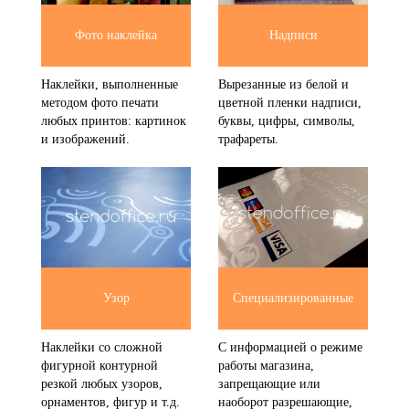
Фото наклейка
Надписи
Наклейки, выполненные
Вырезанные из белой и
методом фото печати
цветной пленки надписи,
любых принтов: картинок
буквы, цифры, символы,
и изображений.
трафареты.
Узор
Специализированные
Наклейки со сложной
С информацией о режиме
фигурной контурной
работы магазина,
резкой любых узоров,
запрещающие или
орнаментов, фигур и т.д.
наоборот разрешающие,