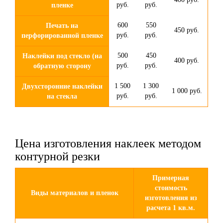
руб.
руб.
пленке
600
550
Печать на
450 руб.
руб.
руб.
перфорированной пленке
500
450
Наклейки под стекло (на
400 руб.
руб.
руб.
обратную сторону
1 500
1 300
Двухсторонние наклейки
1 000 руб.
руб.
руб.
на стекла
Цена изготовления наклеек методом
контурной резки
Примерная
стоимость
Виды материалов и пленок
изготовления из
расчета 1 кв.м.