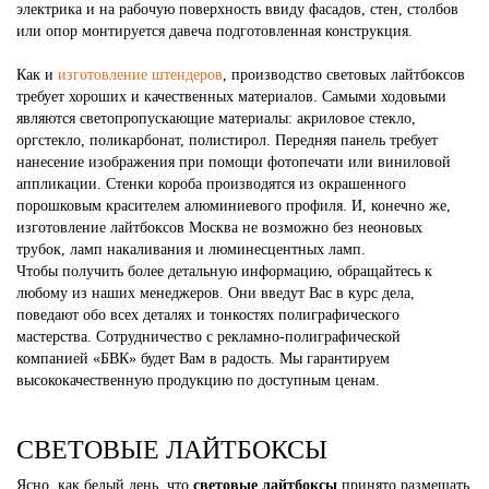
электрика и на рабочую поверхность ввиду фасадов, стен, столбов
или опор монтируется давеча подготовленная конструкция.
Как и
изготовление штендеров
, производство световых лайтбоксов
требует хороших и качественных материалов. Самыми ходовыми
являются светопропускающие материалы: акриловое стекло,
оргстекло, поликарбонат, полистирол. Передняя панель требует
нанесение изображения при помощи фотопечати или виниловой
аппликации. Стенки короба производятся из окрашенного
порошковым красителем алюминиевого профиля. И, конечно же,
изготовление лайтбоксов Москва не возможно без неоновых
трубок, ламп накаливания и люминесцентных ламп.
Чтобы получить более детальную информацию, обращайтесь к
любому из наших менеджеров. Они введут Вас в курс дела,
поведают обо всех деталях и тонкостях полиграфического
мастерства. Сотрудничество с рекламно-полиграфической
компанией «БВК» будет Вам в радость. Мы гарантируем
высококачественную продукцию по доступным ценам.
СВЕТОВЫЕ ЛАЙТБОКСЫ
Ясно, как белый день, что
световые лайтбоксы
принято размещать