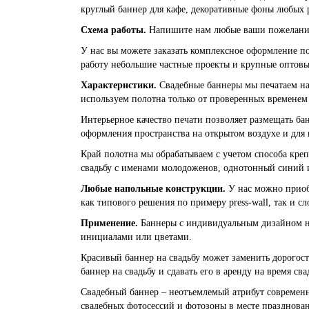
круглый баннер для кафе, декоративные фоны любых 
Схема работы.
Напишите нам любые ваши пожелания
У нас вы можете заказать комплексное оформление п
работу небольшие частные проекты и крупные оптовы
Характеристики.
Свадебные баннеры мы печатаем на
используем полотна только от проверенных временем
Интерьерное качество печати позволяет размещать ба
оформления пространства на открытом воздухе и для 
Край полотна мы обрабатываем с учетом способа кре
свадьбу с именами молодоженов, однотонный синий и
Любые напольные конструкции.
У нас можно приобр
как типового решения по примеру press-wall, так и 
Применение.
Баннеры с индивидуальным дизайном на
инициалами или цветами.
Красивый баннер на свадьбу может заменить дорогос
баннер на свадьбу и сдавать его в аренду на время 
Свадебный баннер – неотъемлемый атрибут современн
свадебных фотосессий и фотозоны в месте празднован