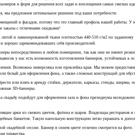
размеров и форм для решения всех задач и воплощения самых смелых ид
, мы предложим оптимальное решение под ваши потребности.
омещений и фасадов, потому что это главный профиль нашей работы. У н
е заказы с отличными скидками!
 литой и ламинированной ткани плотностью 440-510 г/м2 по заданному 
 и хорошо зарекомендовавших себя производителей.
ннеры непосредственно в любом помещении, так как они не имеют резког
вывесок у нас есть возможность изготовления баннеров, устойчивых к ос
пления. Возможна люверсовка или проклейка края. Мы можем предостави
ли белый для оформления фона, а также сложных конструкций для обус
ести или взять в аренду стойки, держатели, каркасы, стенды, ширмы, по
сложные 3D-баннеры.
 свадьбу подойдут для оформления зала и фона президиума молодоженов
тоящие арки из свежих цветов, фатина и шаров. Владельцы ресторанов и
свадебных банкетов. Такую напольную конструкцию легко украшать и доп
ой свадебной сессии. Баннер в синем цвете отлично смотрится на фото.
ия торжества.