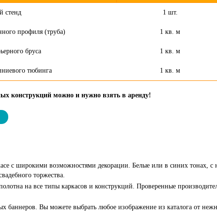
й стенд
1 шт.
нного профиля (труба)
1 кв. м
ьерного бруса
1 кв. м
иниевого тюбинга
1 кв. м
ых конструкций можно и нужно взять в аренду!
ркасе с широкими возможностями декорации. Белые или в синих тонах, 
вадебного торжества.
полотна на все типы каркасов и конструкций. Проверенные производител
ых баннеров. Вы можете выбрать любое изображение из каталога от неж