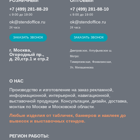
РОЗНИЧНЫЙ
ОПТОВЫЙ
+7 (499) 281-88-20
+7 (499) 281-88-10
с 9:00 до 19:00
с 9:00 до 19:00
ok@stendoffice.ru
ok@stendoffice.ru
24 часа
24 часа
ЗАКАЗАТЬ ЗВОНОК
ЗАКАЗАТЬ ЗВОНОК
г. Москва,
Дмитровское, Алтуфьевское ш.
Огородный пр.,
Метро:
д. 20,стр.1 и стр.2
Тимирязевская, Фонвизинская,
Ул. Милашенкова
О НАС
Производство и изготовление на заказ рекламной,
информационной, интерьерной, навигационной,
выставочной продукции. Консультации, дизайн, доставка,
монтаж по Москве и Московской области.
Любые изделия от табличек, баннеров и наклеек до
вывесок и выставочных стендов.
РЕГИОН РАБОТЫ: