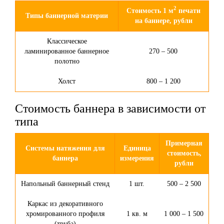
2
Стоимость 1 м
печати
Типы баннерной материи
на баннере, рубли
Классическое
ламинированное баннерное
270 – 500
полотно
Холст
800 – 1 200
Стоимость баннера в зависимости от
типа
Примерная
Системы натяжения для
Единица
стоимость,
баннера
измерения
рубли
Напольный баннерный стенд
1 шт.
500 – 2 500
Каркас из декоративного
хромированного профиля
1 кв. м
1 000 – 1 500
(труба)