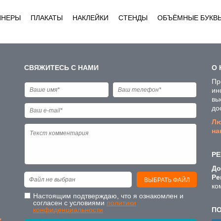
ННЕРЫ
ПЛАКАТЫ
НАКЛЕЙКИ
СТЕНДЫ
ОБЪЁМНЫЕ БУКВ
СВЯЖИТЕСЬ С НАМИ
О 
Пр
ин
вы
до
Лю
на
РЕ
До
Ре
Файл не выбран
ВЫБРАТЬ ФАЙЛ
ко
Настоящим подтверждаю, что я ознакомлен и
согласен с условиями
политики
конфиденциальности
П