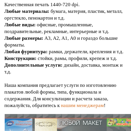
Качественная печать 1440-720 dpi.
Любые материалы:
бумага, материя, пластик, металл,
оргстекло, пенокартон и т.д.
Любые виды:
офисные, промышленные,
поздравительные, рекламные, интерьерные и т.д.
Любые размеры:
А3, А2, А1, А0 и гораздо большие
форматы.
Любая фурнитура:
рамки, держатели, крепления и т.д.
Конструкции:
стойки, рамы, профили, крепеж и т.д.
Дополнительные услуги:
дизайн, доставка, монтаж и
т.д.
Наша компания предлагает услуги по изготовлению
плакатов любой формы, типа, функционала и
содержания. Для консультации и расчета заказа,
пожалуйста, обратитесь к
нашим менеджерам
!