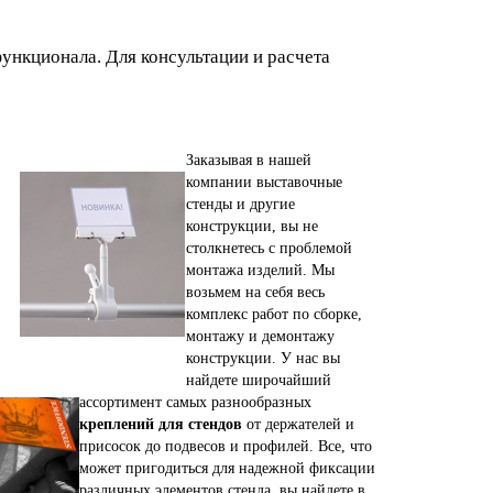
ункционала. Для консультации и расчета
Заказывая в нашей
компании выставочные
стенды и другие
конструкции, вы не
столкнетесь с проблемой
монтажа изделий. Мы
возьмем на себя весь
комплекс работ по сборке,
монтажу и демонтажу
конструкции. У нас вы
найдете широчайший
ассортимент самых разнообразных
креплений для стендов
от держателей и
присосок до подвесов и профилей. Все, что
может пригодиться для надежной фиксации
различных элементов стенда, вы найдете в