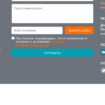
Лю
на
РЕ
До
Ре
Файл не выбран
ВЫБРАТЬ ФАЙЛ
ко
Настоящим подтверждаю, что я ознакомлен и
согласен с условиями
политики
конфиденциальности
П
Х
ОТПРАВИТЬ
C