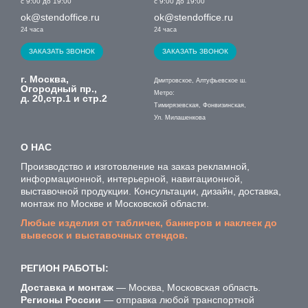
с 9:00 до 19:00
с 9:00 до 19:00
ok@stendoffice.ru
ok@stendoffice.ru
24 часа
24 часа
ЗАКАЗАТЬ ЗВОНОК
ЗАКАЗАТЬ ЗВОНОК
г. Москва,
Дмитровское, Алтуфьевское ш.
Огородный пр.,
Метро:
д. 20,стр.1 и стр.2
Тимирязевская, Фонвизинская,
Ул. Милашенкова
О НАС
Производство и изготовление на заказ рекламной,
информационной, интерьерной, навигационной,
выставочной продукции. Консультации, дизайн, доставка,
монтаж по Москве и Московской области.
Любые изделия от табличек, баннеров и наклеек до
вывесок и выставочных стендов.
РЕГИОН РАБОТЫ:
Доставка и монтаж
— Москва, Московская область.
Регионы России
— отправка любой транспортной