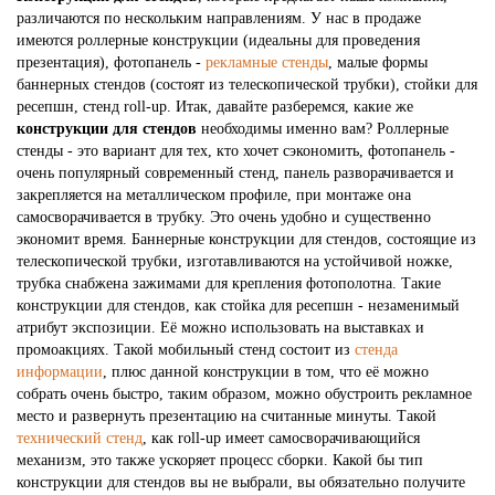
различаются по нескольким направлениям. У нас в продаже
имеются роллерные конструкции (идеальны для проведения
презентация), фотопанель -
рекламные стенды
, малые формы
баннерных стендов (состоят из телескопической трубки), стойки для
ресепшн, стенд roll-up. Итак, давайте разберемся, какие же
конструкции для стендов
необходимы именно вам? Роллерные
стенды - это вариант для тех, кто хочет сэкономить, фотопанель -
очень популярный современный стенд, панель разворачивается и
закрепляется на металлическом профиле, при монтаже она
самосворачивается в трубку. Это очень удобно и существенно
экономит время. Баннерные конструкции для стендов, состоящие из
телескопической трубки, изготавливаются на устойчивой ножке,
трубка снабжена зажимами для крепления фотополотна. Такие
конструкции для стендов, как стойка для ресепшн - незаменимый
атрибут экспозиции. Её можно использовать на выставках и
промоакциях. Такой мобильный стенд состоит из
стенда
информации
, плюс данной конструкции в том, что её можно
собрать очень быстро, таким образом, можно обустроить рекламное
место и развернуть презентацию на считанные минуты. Такой
технический стенд
, как roll-up имеет самосворачивающийся
механизм, это также ускоряет процесс сборки. Какой бы тип
конструкции для стендов вы не выбрали, вы обязательно получите