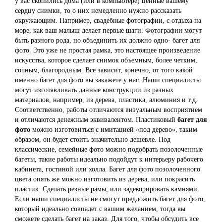
у вас скопились дома (или в компьютере) ценные вашему
сердцу снимки, то о них немедленно нужно рассказать
окружающим. Например, свадебные фотографии, с отдыха на
море, как ваш малыш делает первые шаги. Фотографии могут
быть разного рода, но объединить их должно одно- багет для
фото. Это уже не простая рамка, это настоящее произведение
искусства, которое сделает снимок объемным, более четким,
сочным, благородным. Все зависит, конечно, от того какой
именно багет для фото вы закажете у нас. Наши специалисты
могут изготавливать данные конструкции из разных
материалов, например, из дерева, пластика, алюминия и т.д.
Соответственно, работы отличаются визуальным восприятием
и отличаются денежным эквивалентом. Пластиковый
багет для
фото
можно изготовиться с имитацией «под дерево», таким
образом, он будет стоить значительно дешевле. Под
классические, семейные фото можно подобрать позолоченные
багеты, такие работы идеально подойдут к интерьеру рабочего
кабинета, гостиной или холла. Багет для фото позолоченного
цвета опять же можно изготовить из дерева, или покрасить
пластик. Сделать резные рамы, или задекорировать камнями.
Если наши специалисты не смогут предложить багет для фото,
который идеально совпадет с вашим желанием, тогда вы
сможете сделать багет на заказ. Для того, чтобы обсудить все