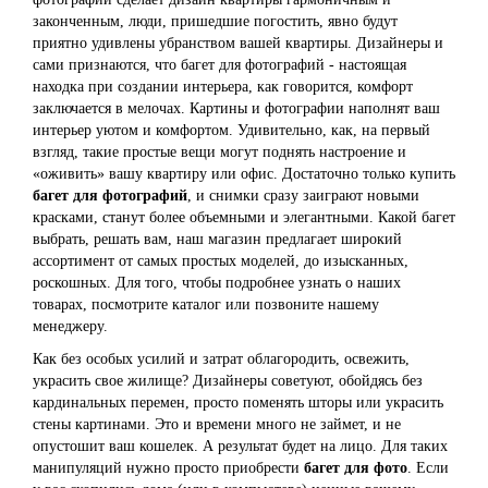
законченным, люди, пришедшие погостить, явно будут
приятно удивлены убранством вашей квартиры. Дизайнеры и
сами признаются, что багет для фотографий - настоящая
находка при создании интерьера, как говорится, комфорт
заключается в мелочах. Картины и фотографии наполнят ваш
интерьер уютом и комфортом. Удивительно, как, на первый
взгляд, такие простые вещи могут поднять настроение и
«оживить» вашу квартиру или офис. Достаточно только купить
багет для фотографий
, и снимки сразу заиграют новыми
красками, станут более объемными и элегантными. Какой багет
выбрать, решать вам, наш магазин предлагает широкий
ассортимент от самых простых моделей, до изысканных,
роскошных. Для того, чтобы подробнее узнать о наших
товарах, посмотрите каталог или позвоните нашему
менеджеру.
Как без особых усилий и затрат облагородить, освежить,
украсить свое жилище? Дизайнеры советуют, обойдясь без
кардинальных перемен, просто поменять шторы или украсить
стены картинами. Это и времени много не займет, и не
опустошит ваш кошелек. А результат будет на лицо. Для таких
манипуляций нужно просто приобрести
багет для фото
. Если